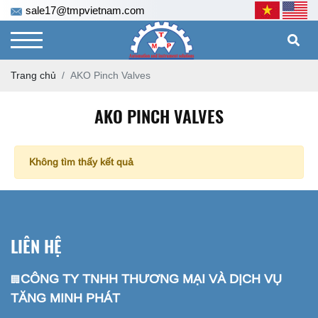
sale17@tmpvietnam.com
Trang chủ
AKO Pinch Valves
AKO PINCH VALVES
Không tìm thấy kết quả
LIÊN HỆ
CÔNG TY TNHH THƯƠNG MẠI VÀ DỊCH VỤ
🏢
TĂNG MINH PHÁT