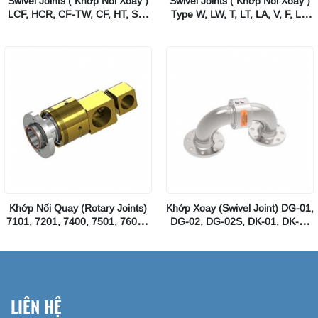
Swivel Joints ( Khớp Nối Xoay )
Swivel Joints ( Khớp Nối Xoay )
LCF, HCR, CF-TW, CF, HT, SO-
Type W, LW, T, LT, LA, V, F, LF,
HT, SO-T, SO-W, LW-N, SO-SL,
FP, LFP IGATEC
Ball Joint, SO-CF, SO-WF, SO-
SF IGATEC
Khớp Nối Quay (Rotary Joints)
Khớp Xoay (Swivel Joint) DG-01,
7101, 7201, 7400, 7501, 7600T,
DG-02, DG-02S, DK-01, DK-02
7900, 9001F, 900 G-MD, 9001
Stenflex
G-ND, 9001MD, 9001 ND, 9001
RL-MD, 9001 RL-ND Hãng Haag
+ Zeissler Maschinenelemente
GmbH
LIÊN HỆ