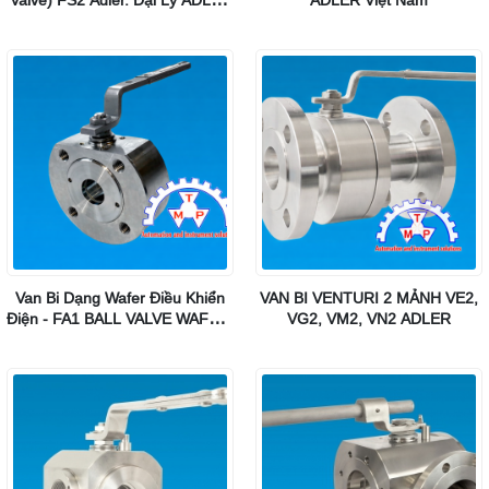
Valve) FS2 Adler. Đại Lý ADLER
ADLER Việt Nam
Việt Nam.
Van Bi Dạng Wafer Điều Khiển
VAN BI VENTURI 2 MẢNH VE2,
Điện - FA1 BALL VALVE WAFER,
VG2, VM2, VN2 ADLER
Đại Lý Phân Phối ADLER Việt
Nam