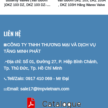
Butterfly Valves (Van Bướm
Van Bướm DKZ 103, DKZ 103R
)DKZ 103 DZ, DKZ 103 DZ-P,
, DKZ 103H Hãng Warex Valve
DKZ 103 E Hãng Warex Valve
LIÊN HỆ
CÔNG TY TNHH THƯƠNG MẠI VÀ DỊCH VỤ
🏢
TĂNG MINH PHÁT
Địa chỉ: Số 01, Đường 27, P. Hiệp Bình Chánh,
📍
Tp. Thủ Đức, Tp. Hồ Chí Minh
Tell/Zalo: 0917 410 069 - Mr Đại
📞
Email: sale17@tmpvietnam.com
📧