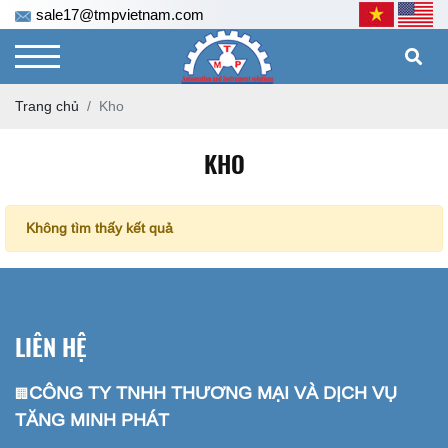
sale17@tmpvietnam.com
Trang chủ
Kho
KHO
Không tìm thấy kết quả
LIÊN HỆ
CÔNG TY TNHH THƯƠNG MẠI VÀ DỊCH VỤ
🏢
TĂNG MINH PHÁT