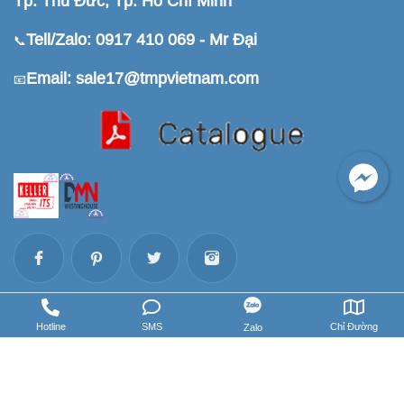
Tp. Thủ Đức, Tp. Hồ Chí Minh
Tell/Zalo: 0917 410 069 - Mr Đại
📞
Email: sale17@tmpvietnam.com
📧
Facebook
Hotline
SMS
Chỉ Đường
Zalo