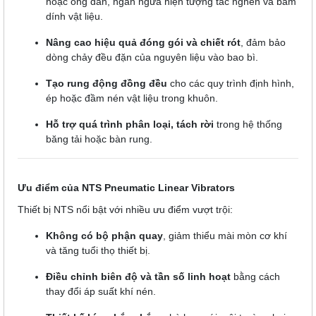
hoặc ống dẫn, ngăn ngừa hiện tượng tắc nghẽn và bám
dính vật liệu.
Nâng cao hiệu quả đóng gói và chiết rót
, đảm bảo
dòng chảy đều đặn của nguyên liệu vào bao bì.
Tạo rung động đồng đều
cho các quy trình định hình,
ép hoặc đầm nén vật liệu trong khuôn.
Hỗ trợ quá trình phân loại, tách rời
trong hệ thống
băng tải hoặc bàn rung.
Ưu điểm của NTS Pneumatic Linear Vibrators
Thiết bị NTS nổi bật với nhiều ưu điểm vượt trội:
Không có bộ phận quay
, giảm thiểu mài mòn cơ khí
và tăng tuổi thọ thiết bị.
Điều chỉnh biên độ và tần số linh hoạt
bằng cách
thay đổi áp suất khí nén.