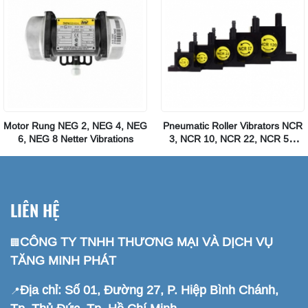
Motor Rung NEG 2, NEG 4, NEG
Pneumatic Roller Vibrators NCR
6, NEG 8 Netter Vibrations
3, NCR 10, NCR 22, NCR 57,
NCR 120 Netter Vibrations
LIÊN HỆ
CÔNG TY TNHH THƯƠNG MẠI VÀ DỊCH VỤ
🏢
TĂNG MINH PHÁT
Địa chỉ: Số 01, Đường 27, P. Hiệp Bình Chánh,
📍