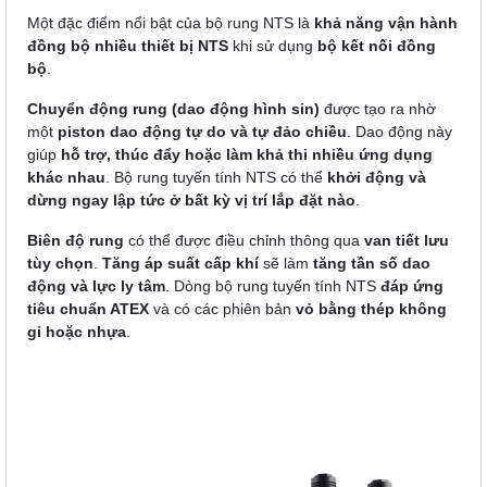
Một đặc điểm nổi bật của bộ rung NTS là
khả năng vận hành
đồng bộ nhiều thiết bị NTS
khi sử dụng
bộ kết nối đồng
bộ
.
Chuyển động rung (dao động hình sin)
được tạo ra nhờ
một
piston dao động tự do và tự đảo chiều
. Dao động này
giúp
hỗ trợ, thúc đẩy hoặc làm khả thi nhiều ứng dụng
khác nhau
. Bộ rung tuyến tính NTS có thể
khởi động và
dừng ngay lập tức ở bất kỳ vị trí lắp đặt nào
.
Biên độ rung
có thể được điều chỉnh thông qua
van tiết lưu
tùy chọn
.
Tăng áp suất cấp khí
sẽ làm
tăng tần số dao
động và lực ly tâm
. Dòng bộ rung tuyến tính NTS
đáp ứng
tiêu chuẩn ATEX
và có các phiên bản
vỏ bằng thép không
gỉ hoặc nhựa
.