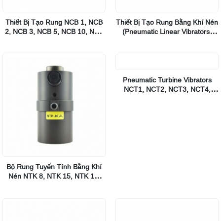
Thiết Bị Tạo Rung NCB 1, NCB
Thiết Bị Tạo Rung Bằng Khí Nén
2, NCB 3, NCB 5, NCB 10, NCB
(Pneumatic Linear Vibrators)
20, NCB 50, NCB 70 Netter
NTP 18, NTP 25, NTP 35,
Vibrations
NTP48 Netter Vibrations
Bộ Rung Tuyến Tính Bằng Khí
Pneumatic Turbine Vibrators
Nén NTK 8, NTK 15, NTK 16,
NCT1, NCT2, NCT3, NCT4,
NTK 18, NTK 25, NTK 28, NTK
NCT5, NCT10, NCT15, NCT29,
40, NTK 55, NTK 85, NTK 110
NCT55, NCT108, NCT126,
Netter Vibrations
NCT250 Netter Vibration